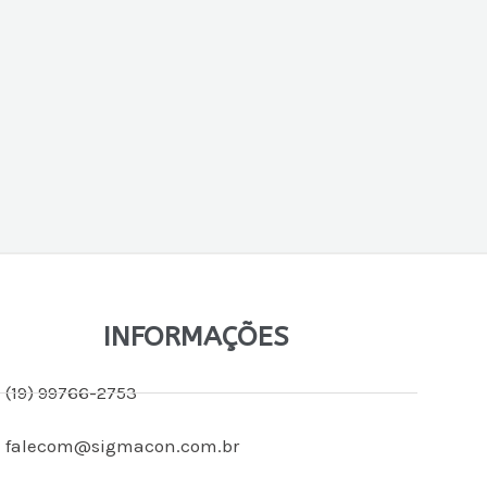
INFORMAÇÕES
(19) 99766-2753
falecom@sigmacon.com.br