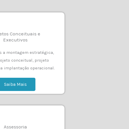
etos Conceituais e
Executivos
 a montagem estratégica,
rojeto conceitual, projeto
 a implantação operacional.
Saiba Mais
Assessoria